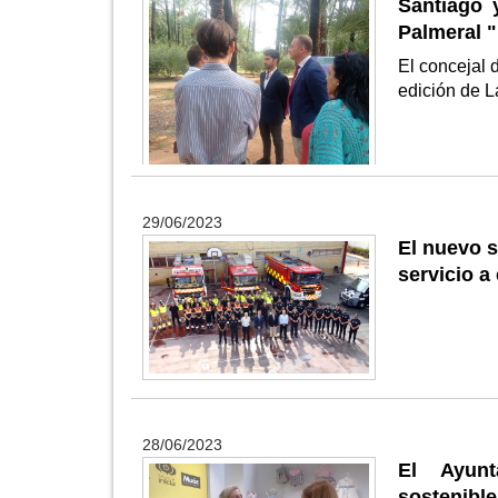
Santiago 
Palmeral "
El concejal 
edición de L
29/06/2023
El nuevo s
servicio a
28/06/2023
El Ayunt
sostenibl