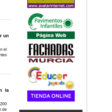
ar un
n el
ntes
n la
 200
n de