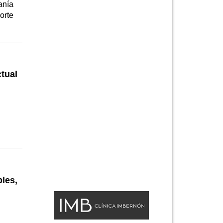
anía
orte
tual
les,