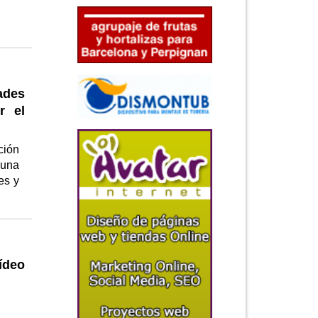
ades
r el
ción
 una
es y
ídeo