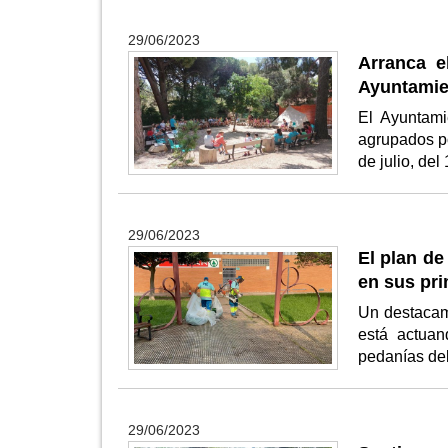
29/06/2023
Arranca e
Ayuntamien
El Ayuntami
agrupados por
de julio, del
29/06/2023
El plan de
en sus pri
Un destacam
está actuan
pedanías de
29/06/2023