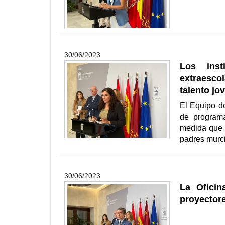
30/06/2023
Los inst
extraesco
talento jo
El Equipo de
de programa
medida que t
padres mur
30/06/2023
La Oficin
proyectore