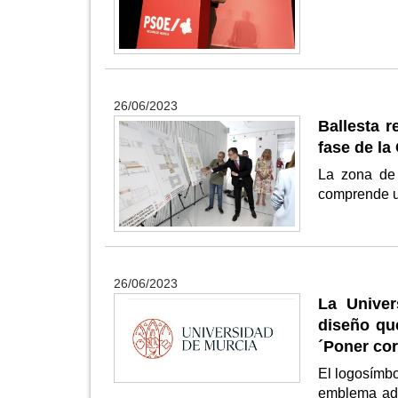
26/06/2023
Ballesta r
fase de la
La zona de 
comprende un
26/06/2023
La Univer
diseño qu
´Poner cor
El logosímbo
emblema adq