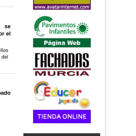
e se
or el
llos
 del
bado