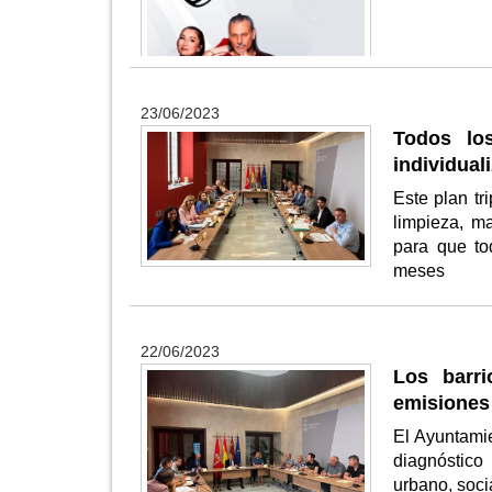
23/06/2023
Todos lo
individual
Este plan t
limpieza, m
para que to
meses
22/06/2023
Los barr
emisiones
El Ayuntamie
diagnóstico
urbano, soci