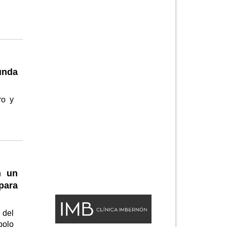
unda
ro y
n un
para
 del
bolo