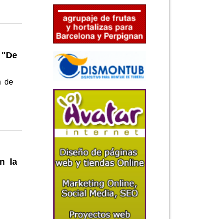
 "De
n de
n la