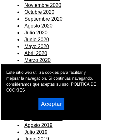
Noviembre 2020
Octubre 2020
Septiembre 2020
Agosto 2020
Julio 2020
Junio 2020
Mayo 2020
Abril 2020
Marzo 2020
Febrero 2020
Este sitio web utiliza cookies para facilitar y
Enero 2020
mejorar la navegación. Si continúas navegando,
consideramos que aceptas su uso.
POLITICA DE
2019
COOKIES
Diciembre 2019
Aceptar
Noviembre 2019
Octubre 2019
Septiembre 2019
Agosto 2019
Julio 2019
Junio 2019