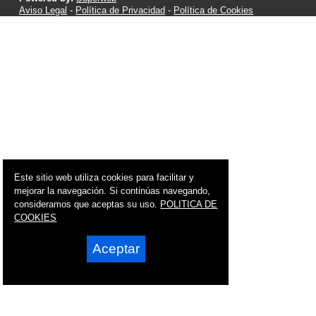
Aviso Legal
-
Política de Privacidad
-
Política de Cookies
Este sitio web utiliza cookies para facilitar y
mejorar la navegación. Si continúas navegando,
consideramos que aceptas su uso.
POLITICA DE
COOKIES
Aceptar