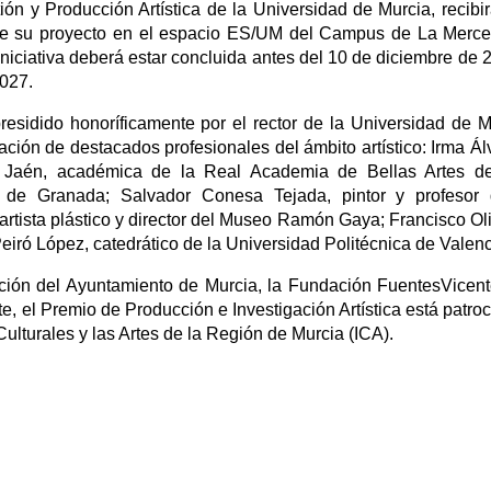
ón y Producción Artística de la Universidad de Murcia, recibi
o de su proyecto en el espacio ES/UM del Campus de La Merc
iniciativa deberá estar concluida antes del 10 de diciembre de 
2027.
sidido honoríficamente por el rector de la Universidad de M
ación de destacados profesionales del ámbito artístico: Irma Ál
run Jaén, académica de la Real Academia de Bellas Artes 
d de Granada; Salvador Conesa Tejada, pintor y profesor 
artista plástico y director del Museo Ramón Gaya; Francisco Ol
 Peiró López, catedrático de la Universidad Politécnica de Valenc
ción del Ayuntamiento de Murcia, la Fundación FuentesVicent
, el Premio de Producción e Investigación Artística está patro
 Culturales y las Artes de la Región de Murcia (ICA).