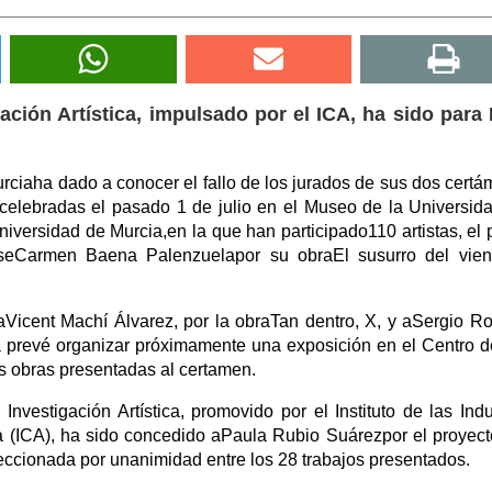
ación Artística, impulsado por el ICA, ha sido para
urciaha dado a conocer el fallo de los jurados de sus dos cert
es celebradas el pasado 1 de julio en el Museo de la Universid
iversidad de Murcia,en la que han participado110 artistas, el 
seCarmen Baena Palenzuelapor su obraEl susurro del vient
icent Machí Álvarez, por la obraTan dentro, X, y aSergio Ro
 prevé organizar próximamente una exposición en el Centro d
s obras presentadas al certamen.
nvestigación Artística, promovido por el Instituto de las Indu
ia (ICA), ha sido concedido aPaula Rubio Suárezpor el proyec
leccionada por unanimidad entre los 28 trabajos presentados.