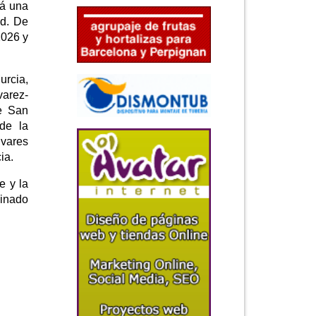
rá una
ed. De
2026 y
urcia,
varez-
de San
de la
ivares
ia.
e y la
cinado