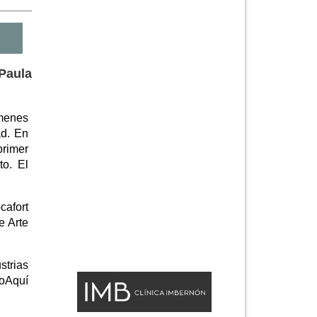
 Paula
ámenes
ad. En
primer
o. El
cafort
e Arte
strias
toAquí