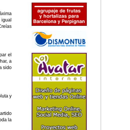
máxima
 igual
Creías
par el
har, a
a sido
luta y
artido
oda la