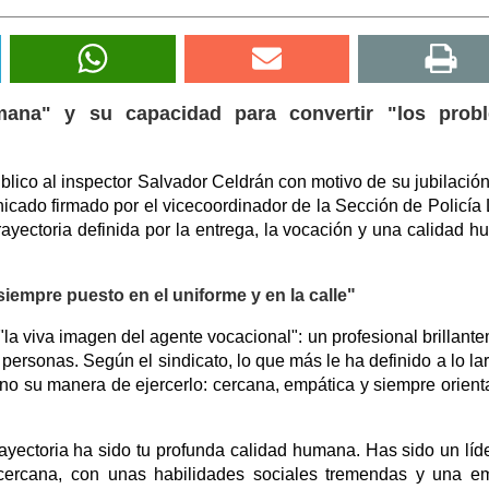
mana" y su capacidad para convertir "los prob
lico al inspector Salvador Celdrán con motivo de su jubilación
icado firmado por el vicecoordinador de la Sección de Policía 
ayectoria definida por la entrega, la vocación y una calidad 
iempre puesto en el uniforme y en la calle"
la viva imagen del agente vocacional": un profesional brillant
ersonas. Según el sindicato, lo que más le ha definido a lo la
sino su manera de ejercerlo: cercana, empática y siempre orient
 trayectoria ha sido tu profunda calidad humana. Has sido un líd
cercana, con unas habilidades sociales tremendas y una e