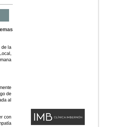
lemas
 de la
Local,
humana
emente
rgo de
ada al
er con
mpatía