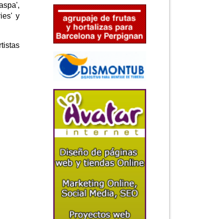
aspa',
ies' y
tistas