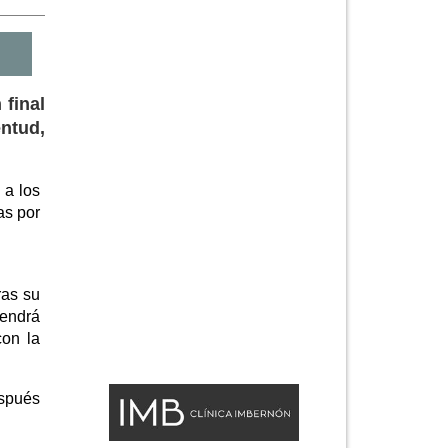
 final
entud,
 a los
as por
ras su
tendrá
con la
espués