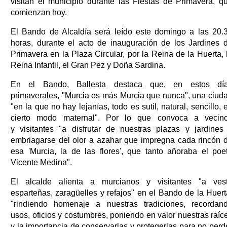
visitan el municipio durante las Fiestas de Primavera, q
comienzan hoy.
El Bando de Alcaldía será leído este domingo a las 20.
horas, durante el acto de inauguración de los Jardines 
Primavera en la Plaza Circular, por la Reina de la Huerta, 
Reina Infantil, el Gran Pez y Doña Sardina.
En el Bando, Ballesta destaca que, en estos dí
primaverales, "Murcia es más Murcia que nunca", una ciud
"en la que no hay lejanías, todo es sutil, natural, sencillo, 
cierto modo maternal". Por lo que convoca a vecin
y visitantes "a disfrutar de nuestras plazas y jardines
embriagarse del olor a azahar que impregna cada rincón 
esa 'Murcia, la de las flores', que tanto añoraba el poe
Vicente Medina".
El alcalde alienta a murcianos y visitantes "a vest
esparteñas, zaragüelles y refajos" en el Bando de la Huert
"rindiendo homenaje a nuestras tradiciones, recordan
usos, oficios y costumbres, poniendo en valor nuestras raíc
y la importancia de conservarlas y protegerlas para no perd