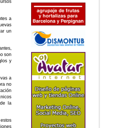
ursos
ntes a
nuevas
rar un
antes,
mo son
glos y
ivas a
ora no
ración
cnicos
de la
 estos
ciones