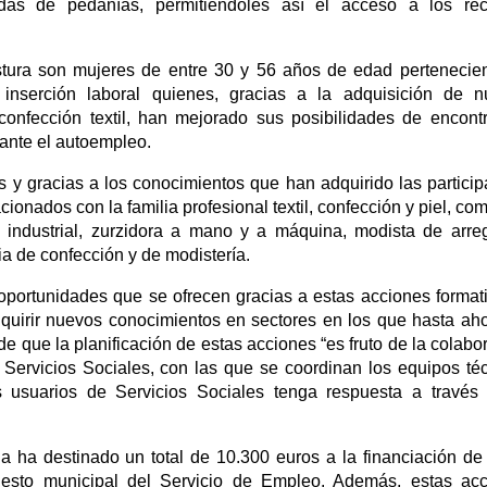
adas de pedanías, permitiéndoles así el acceso a los rec
stura son mujeres de entre 30 y 56 años de edad pertenecie
e inserción laboral quienes, gracias a la adquisición de 
confección textil, han mejorado sus posibilidades de encont
iante el autoempleo.
 y gracias a los conocimientos que han adquirido las particip
cionados con la familia profesional textil, confección y piel, co
ndustrial, zurzidora a mano y a máquina, modista de arre
a de confección y de modistería.
portunidades que se ofrecen gracias a estas acciones format
uirir nuevos conocimientos en sectores en los que hasta ah
de que la planificación de estas acciones “es fruto de la colabo
 Servicios Sociales, con las que se coordinan los equipos té
usuarios de Servicios Sociales tenga respuesta a través 
a ha destinado un total de 10.300 euros a la financiación de
uesto municipal del Servicio de Empleo. Además, estas ac