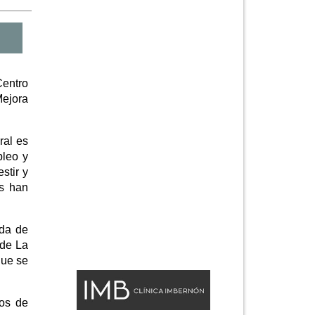
Centro
Mejora
ral es
pleo y
stir y
es han
ada de
 de La
que se
sos de