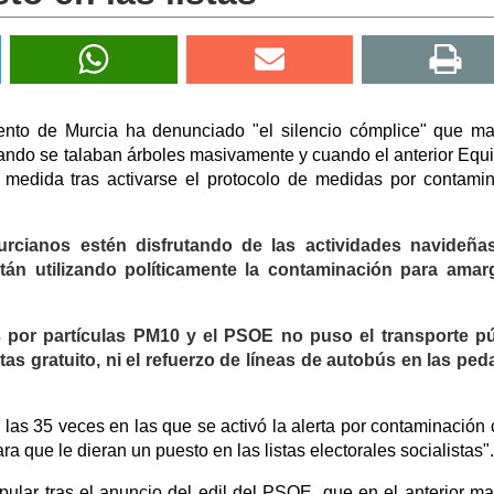
ento de Murcia ha denunciado "el silencio cómplice" que m
uando se talaban árboles masivamente y cuando el anterior Equ
edida tras activarse el protocolo de medidas por contami
urcianos estén disfrutando de las actividades navideña
tán utilizando políticamente la contaminación para amarg
3 por partículas PM10 y el PSOE no puso el transporte pú
letas gratuito, ni el refuerzo de líneas de autobús en las ped
las 35 veces en las que se activó la alerta por contaminación 
 que le dieran un puesto en las listas electorales socialistas".
pular tras el anuncio del edil del PSOE, que en el anterior m