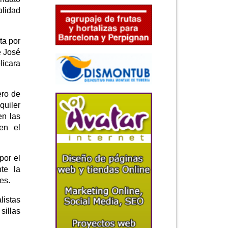
alidad
ta por
e José
licara
ero de
quiler
en las
en el
por el
te la
es.
istas
sillas