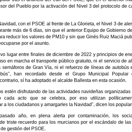
r del Pueblo por la activación del Nivel 3 del protocolo de c
idad, con el PSOE al frente de La Glorieta, el Nivel 3 de aler
rante más de 6 días, sin que el anterior Equipo de Gobierno d
ra reducir los valores de PM10 y sin que Ginés Ruiz Maciá pub
eocuparse por el asunto.
vo lugar entre finales de diciembre de 2022 y principios de en
en marcha el transporte público gratuito, ni el servicio de al
os semáforos de Gran Vía, ni el refuerzo de líneas de autobús 
tobús", han recordado desde el Grupo Municipal Popular 
ontrario, sí ha adoptado el alcalde Ballesta en esta ocasión.
os estén disfrutando de las actividades navideñas organizadas 
 cada acto que se celebra, por eso utilizan políticamen
r a los ciudadanos y amargarles la Navidad", dicen los popular
asado año, en plena alerta por contaminación, los social
 triste recuerdo para los murcianos por el escándalo de las 
 de gestión del PSOE.