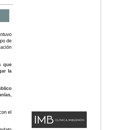
antuvo
ipo de
nación
s que
ar la
blico
anías,
con el
andato