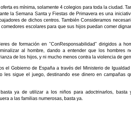
 oferta es mínima, solamente 4 colegios para toda la ciudad. T
urante la Semana Santa y Fiestas de Primavera es una iniciati
rabajadores de dichos centros. También Consideramos necesar
 a comedores escolares para que sus hijos puedan comer dign
lleres de formación en "ConResponsabilidad" dirigidos a ho
riminalizar al hombre, dando a entender que los hombres 
ianza de los hijos, y ni mucho menos contra la violencia de gen
s el Gobierno de España a través del Ministerio de Igualdad
nto les sigue el juego, destinando ese dinero en campañas 
sta ya de utilizar a los niños para adoctrinarlos, basta
fuera a las familias numerosas, basta ya.