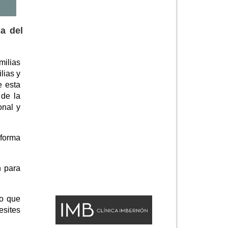
a del
milias
lias y
e esta
 de la
onal y
 forma
n para
do que
esites