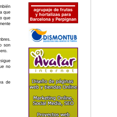
ambién
va que
io que
amente
mbres.
no son
ero.
 sigue
que no
 ya de