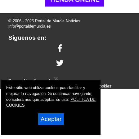
© 2006 - 2026 Portal de Murcia Noticias
info@portaldemurcia.es
Síguenos en:
Powered by:
Superweb
Aviso Legal
-
Política de Privacidad
-
Política de Cookies
Este sitio web utiliza cookies para facilitar y
mejorar la navegación. Si continúas navegando,
consideramos que aceptas su uso.
POLITICA DE
COOKIES
Aceptar