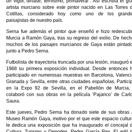
un vigor, diríase, ternísimo, primaveral". Así escribía el gr
artista murciano sobre este pintor nacido en Las Torres 
Cotillas, considerado hoy como uno de los grand
paisajistas de nuestro país.
Serna fue además el pintor que enseñó e hizo redescubr
Murcia a Ramón Gaya, tras su regreso del exilio. De hech
muchos de los paisajes murcianos de Gaya están pintad
junto a Pedro Serna.
Futbolista de trayectoria truncada por una lesión, inauguró 
1968 su primera exposición individual. Desde entonces 
participado en numerosas muestras en Barcelona, Valenci
Granada y Sevilla, entre otras ciudades españolas. Partici
en la Expo 92 de Sevilla, en el Pabellón de Murcia,
colaboró con sus obras en la película ‘Pajarico' de Carl
Saura.
Este jueves, Pedro Serna ha donado siete de sus obras 
Museo Ramón Gaya, motivo por el que este espacio cultur
le dedica una exposición que ha inaugurado el concejal 
Cultura, Turismo y Deportes, Pedro García Rex. El edil 