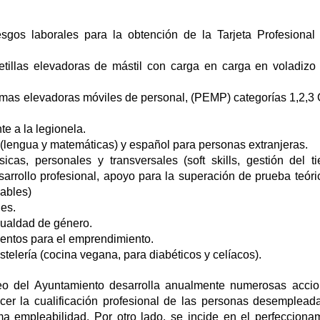
gos laborales para la obtención de la Tarjeta Profesional
illas elevadoras de mástil con carga en carga en voladizo
mas elevadoras móviles de personal, (PEMP) categorías 1,2,3
te a la legionela.
lengua y matemáticas) y español para personas extranjeras.
s, personales y transversales (soft skills, gestión del t
sarrollo profesional, apoyo para la superación de prueba teóri
dables)
es.
gualdad de género.
lentos para el emprendimiento.
lería (cocina vegana, para diabéticos y celíacos).
eo del Ayuntamiento desarrolla anualmente numerosas acci
er la cualificación profesional de las personas desemplead
a empleabilidad. Por otro lado, se incide en el perfecciona