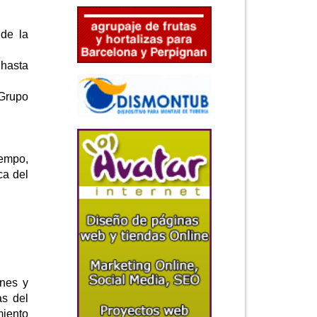
 de la
 hasta
 Grupo
iempo,
ca del
ones y
as del
miento