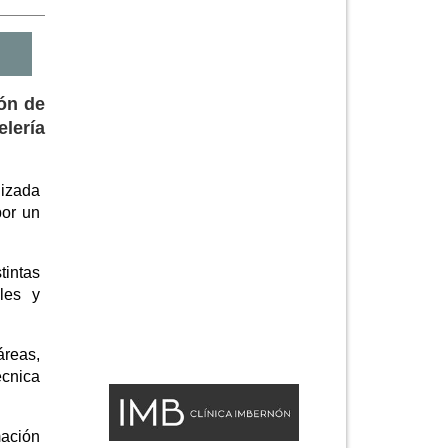
ón de
elería
lizada
por un
tintas
les y
áreas,
écnica
mación