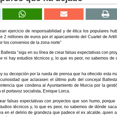
an ejercicio de responsabilidad y de ética los populares hu
2 millones de euros por el aparcamiento del Cuartel de Artill
r los convenios de la zona norte"
 Ballesta "siga en su línea de crear falsas expectativas con pro
ue ni hay estudios técnicos y, lo que es peor, no sabemos de
oy su decepción por la rueda de prensa que ha ofrecido esta 
uriosidad que aclarasen el último pufo del concejal Ballest
entencia que condena al Ayuntamiento de Murcia por la gesti
a el portavoz socialista, Enrique Lorca.
rear falsas expectativas con proyectos que son humo, porque
estudios técnicos y, lo que es peor, no sabemos de dónde saca
aya en el delirio de grandeza que padece el ex alcalde, quien 