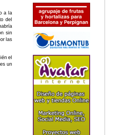
o a la
to del
habría
on sin
or las
ién el
 es un