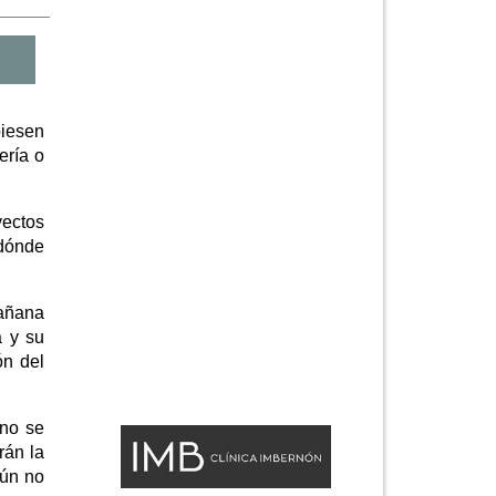
biesen
ería o
yectos
 dónde
mañana
a y su
ón del
 no se
rán la
aún no