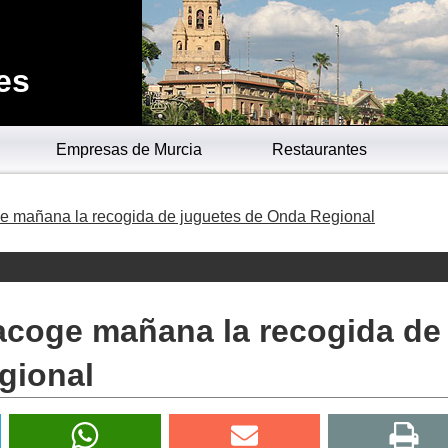
es
Empresas de Murcia
Restaurantes
ge mañana la recogida de juguetes de Onda Regional
 acoge mañana la recogida de
gional