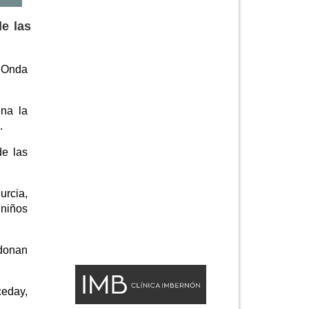
de las
e Onda
ina la
.
de las
urcia,
 niños
donan
ceday,