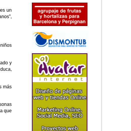
 es un
anos”,
 niños
iado y
Educa,
os más
rsonas
ra que