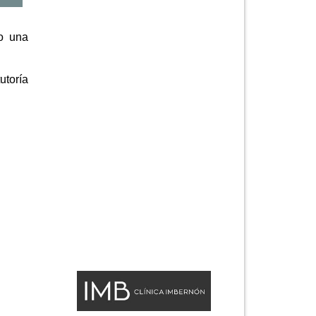
ro una
utoría
.