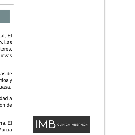
al, El
o. Las
ores,
nuevas
uas de
rios y
muasa.
idad a
ión de
ra, El
Murcia