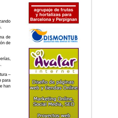
izando
.
ema de
ión de
erías,
.
tura –
o para
se han