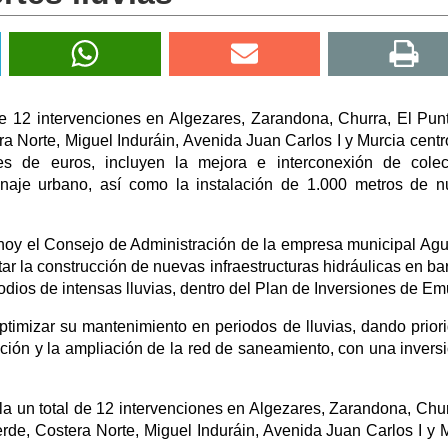
e 12 intervenciones en Algezares, Zarandona, Churra, El Punt
a Norte, Miguel Induráin, Avenida Juan Carlos I y Murcia centr
s de euros, incluyen la mejora e interconexión de colect
naje urbano, así como la instalación de 1.000 metros de 
ó hoy el Consejo de Administración de la empresa municipal Ag
r la construcción de nuevas infraestructuras hidráulicas en bar
odios de intensas lluvias, dentro del Plan de Inversiones de E
 optimizar su mantenimiento en periodos de lluvias, dando prior
ción y la ampliación de la red de saneamiento, con una invers
a un total de 12 intervenciones en Algezares, Zarandona, Chur
rde, Costera Norte, Miguel Induráin, Avenida Juan Carlos I y 