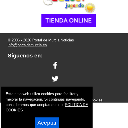
© 2006 - 2026 Portal de Murcia Noticias
info@portaldemurcia.es
Síguenos en:
Este sitio web utiliza cookies para facilitar y
Powered by:
Superweb
mejorar la navegación. Si continúas navegando,
Aviso Legal
-
Política de Privacidad
-
Política de Cookies
consideramos que aceptas su uso.
POLITICA DE
COOKIES
Aceptar