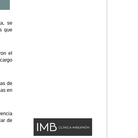
ta, se
os que
ron el
 cargo
sas de
nas en
rencia
lar de