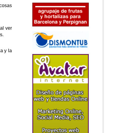
 cosas
al ver
s.
a y la