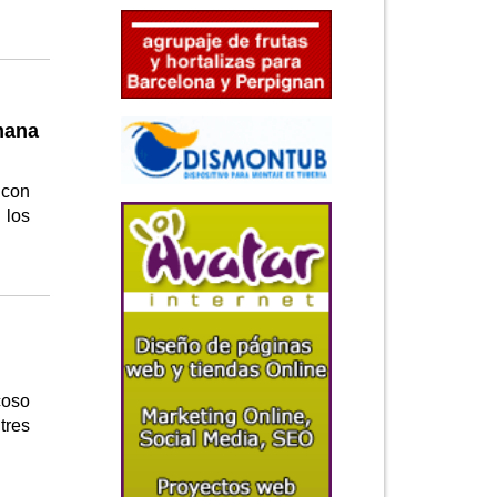
mana
 con
 los
coso
tres