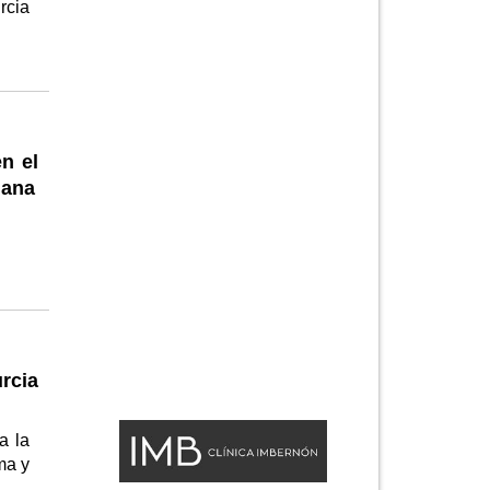
rcia
n el
dana
rcia
a la
ma y