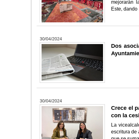
mejorarán l
Este, dando
30/04/2024
Dos asoci
Ayuntamien
30/04/2024
Crece el p
con la ce
La vicealca
escritura de
que se suma