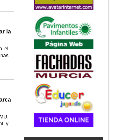
r la
a el
onas
arca
UMU,
nt y