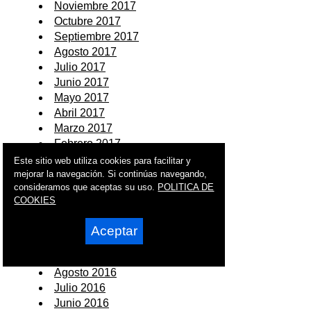
Noviembre 2017
Octubre 2017
Septiembre 2017
Agosto 2017
Julio 2017
Junio 2017
Mayo 2017
Abril 2017
Marzo 2017
Febrero 2017
Enero 2017
Este sitio web utiliza cookies para facilitar y
mejorar la navegación. Si continúas navegando,
2016
consideramos que aceptas su uso.
POLITICA DE
COOKIES
Diciembre 2016
Noviembre 2016
Aceptar
Octubre 2016
Septiembre 2016
Agosto 2016
Julio 2016
Junio 2016