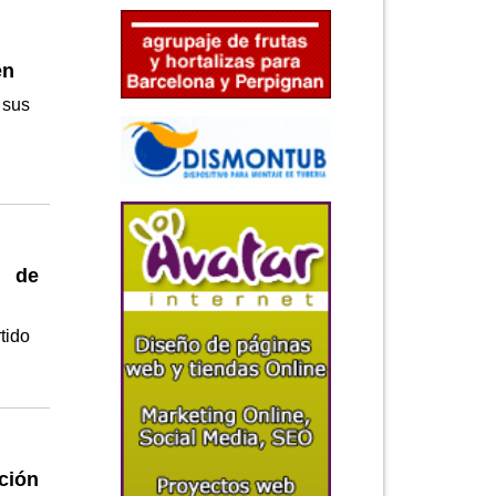
en
 sus
a de
tido
ción