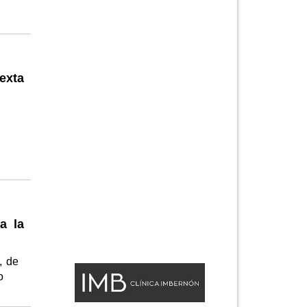
exta
a la
, de
io