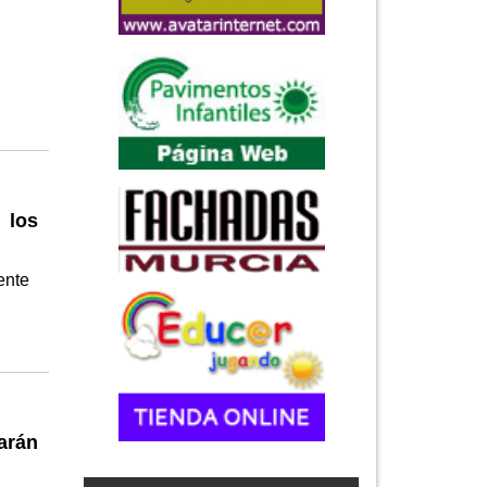
 los
ente
arán