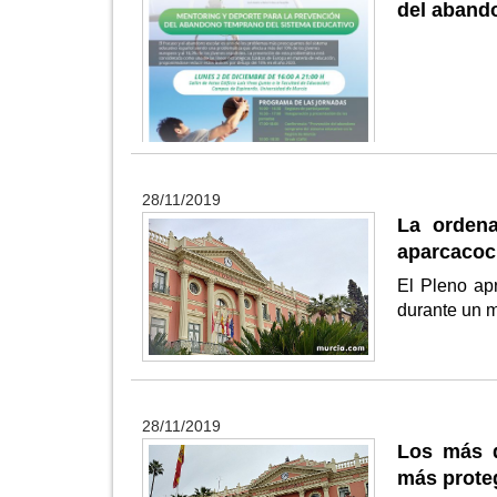
del abando
28/11/2019
La ordena
aparcacoch
El Pleno ap
durante un 
28/11/2019
Los más d
más proteg