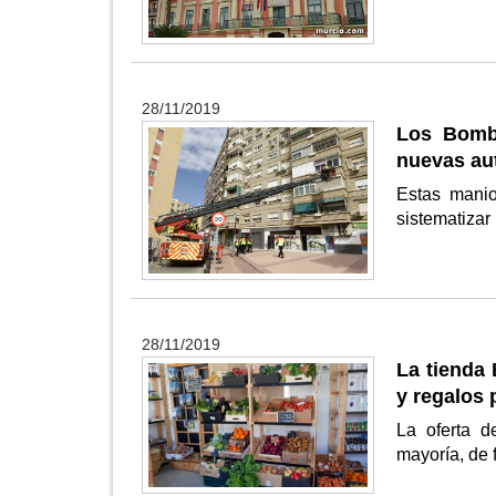
28/11/2019
Los Bomb
nuevas aut
Estas manio
sistematizar
28/11/2019
La tienda
y regalos
La oferta d
mayoría, de 