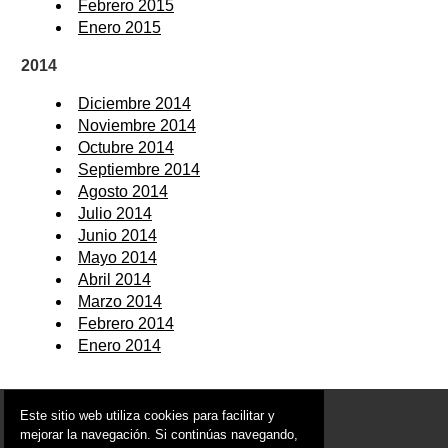
Febrero 2015
Enero 2015
2014
Diciembre 2014
Noviembre 2014
Octubre 2014
Septiembre 2014
Agosto 2014
Julio 2014
Junio 2014
Mayo 2014
Abril 2014
Marzo 2014
Febrero 2014
Enero 2014
© 2006 - 2026 Portal de Murcia Noticias
Este sitio web utiliza cookies para facilitar y
info@portaldemurcia.es
mejorar la navegación. Si continúas navegando,