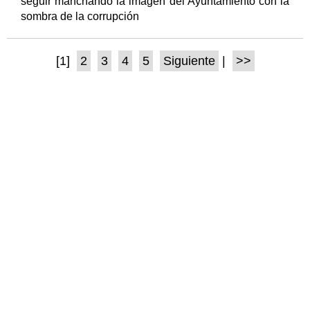
seguir manchando la imagen del Ayuntamiento con la
sombra de la corrupción
[1]
2
3
4
5
Siguiente
|
>>