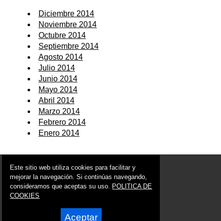
Diciembre 2014
Noviembre 2014
Octubre 2014
Septiembre 2014
Agosto 2014
Julio 2014
Junio 2014
Mayo 2014
Abril 2014
Marzo 2014
Febrero 2014
Enero 2014
© 2006 - 2026 Portal de Murcia Noticias
Este sitio web utiliza cookies para facilitar y
info@portaldemurcia.es
mejorar la navegación. Si continúas navegando,
consideramos que aceptas su uso.
POLITICA DE
Síguenos en:
COOKIES
Aceptar